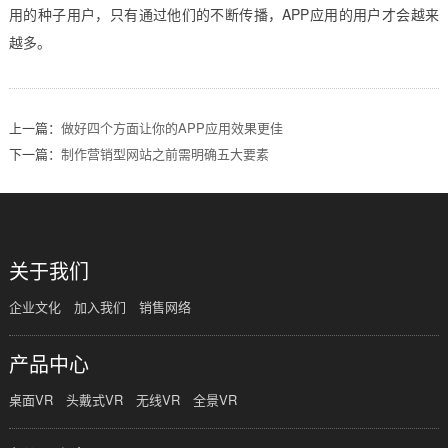
用的种子用户，只有通过他们的不断传播，APP应用的用户才会越来
越多。
上一篇：
做好四个方面让你的APP应用效果更佳
下一篇：
制作营销型网站之前需明确五大要素
关于我们
企业文化
加入我们
销售网络
产品中心
桌面VR
头戴式VR
无线VR
全景VR