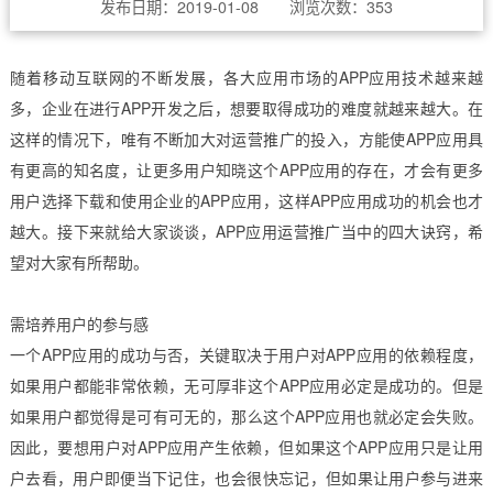
发布日期：2019-01-08 浏览次数：
353
随着移动互联网的不断发展，各大应用市场的APP应用技术越来越
多，企业在进行APP开发之后，想要取得成功的难度就越来越大。在
这样的情况下，唯有不断加大对运营推广的投入，方能使APP应用具
有更高的知名度，让更多用户知晓这个APP应用的存在，才会有更多
用户选择下载和使用企业的APP应用，这样APP应用成功的机会也才
越大。接下来就给大家谈谈，APP应用运营推广当中的四大诀窍，希
望对大家有所帮助。
需培养用户的参与感
一个APP应用的成功与否，关键取决于用户对APP应用的依赖程度，
如果用户都能非常依赖，无可厚非这个APP应用必定是成功的。但是
如果用户都觉得是可有可无的，那么这个APP应用也就必定会失败。
因此，要想用户对APP应用产生依赖，但如果这个APP应用只是让用
户去看，用户即便当下记住，也会很快忘记，但如果让用户参与进来