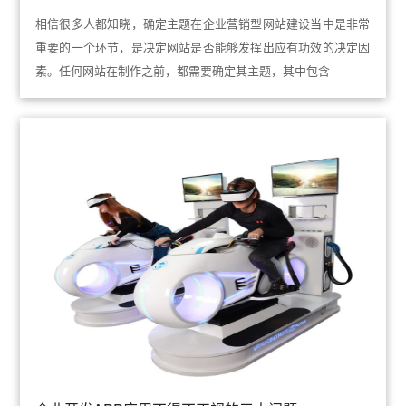
相信很多人都知晓，确定主题在企业营销型网站建设当中是非常
重要的一个环节，是决定网站是否能够发挥出应有功效的决定因
素。任何网站在制作之前，都需要确定其主题，其中包含