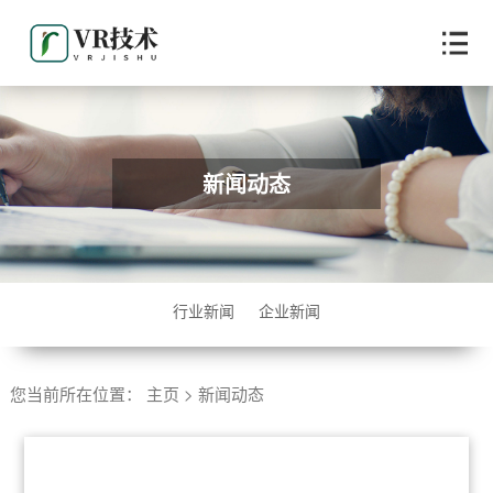
新闻动态
行业新闻
企业新闻
您当前所在位置：
主页
>
新闻动态